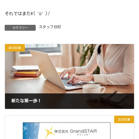
それではまた\( ˆoˆ )/
スタッフ日記
カテゴリー
前の記事
新たな第一歩！
2022年2月22日
次の記事