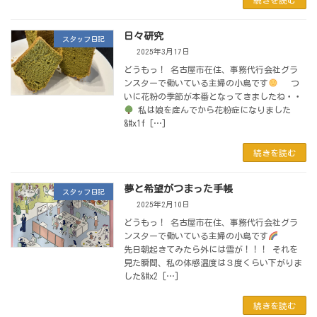
日々研究
スタッフ日記
2025年3月17日
どうもっ！ 名古屋市在住、事務代行会社グラ
ンスターで働いている主婦の小島です
つ
いに花粉の季節が本番となってきましたね・・
私は娘を産んでから花粉症になりました
&#x1f […]
続きを読む
夢と希望がつまった手帳
スタッフ日記
2025年2月10日
どうもっ！ 名古屋市在住、事務代行会社グラ
ンスターで働いている主婦の小島です
先日朝起きてみたら外には雪が！！！ それを
見た瞬間、私の体感温度は３度くらい下がりま
した&#x2 […]
続きを読む