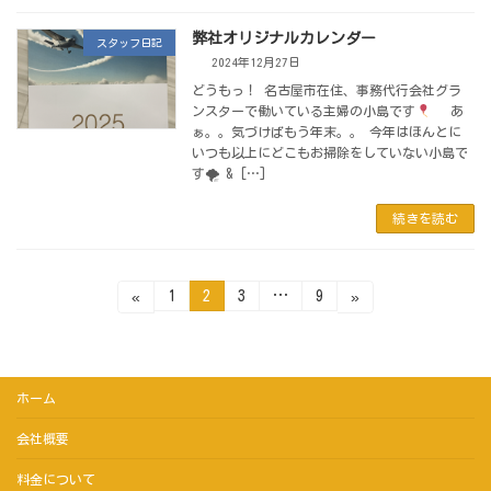
弊社オリジナルカレンダー
スタッフ日記
2024年12月27日
どうもっ！ 名古屋市在住、事務代行会社グラ
ンスターで働いている主婦の小島です
あ
ぁ。。気づけばもう年末。。 今年はほんとに
いつも以上にどこもお掃除をしていない小島で
す🌪 & […]
続きを読む
投
固
固
固
固
1
2
3
…
9
«
»
定
定
定
定
ペ
ペ
ペ
ペ
稿
ー
ー
ー
ー
ジ
ジ
ジ
ジ
の
ホーム
ペ
会社概要
ー
ジ
料金について