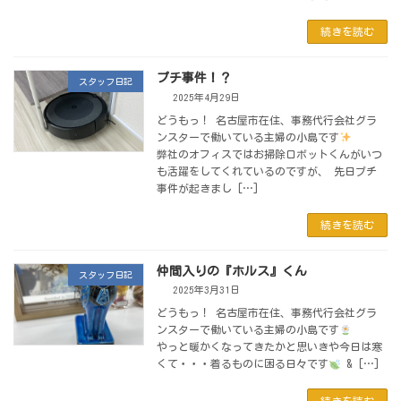
続きを読む
プチ事件！？
スタッフ日記
2025年4月29日
どうもっ！ 名古屋市在住、事務代行会社グラ
ンスターで働いている主婦の小島です
弊社のオフィスではお掃除ロボットくんがいつ
も活躍をしてくれているのですが、 先日プチ
事件が起きまし […]
続きを読む
仲間入りの『ホルス』くん
スタッフ日記
2025年3月31日
どうもっ！ 名古屋市在住、事務代行会社グラ
ンスターで働いている主婦の小島です
やっと暖かくなってきたかと思いきや今日は寒
くて・・・着るものに困る日々です
& […]
続きを読む