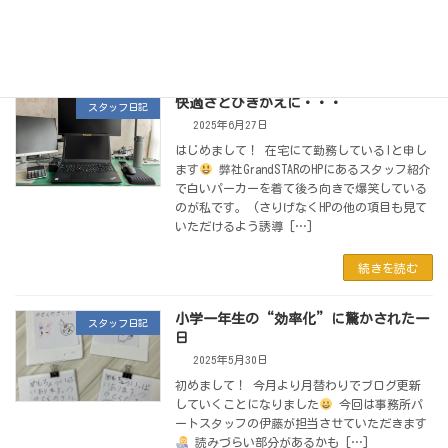
始めました。 出産や […]
続きを読む
快適さとひきかえに・・・
スタッフ日記
2025年6月27日
はじめまして！ 在宅にて勤務しているIと申し
ます
弊社GrandSTARのHPにあるスタッフ紹介
で白いパーカーを着て後ろ向きで爆笑している
のが私です。 (さりげなくHPの他の項目も見て
いただけるよう誘導 […]
続きを読む
小学一年生の“効率化”に驚かされた一
スタッフ日記
日
2025年5月30日
初めまして！ 今月より月替わりでブログ更新
していくことになりました
今回は事務所パ
ートスタッフの伊藤が担当させていただきます
読みづらい部分があるかも […]