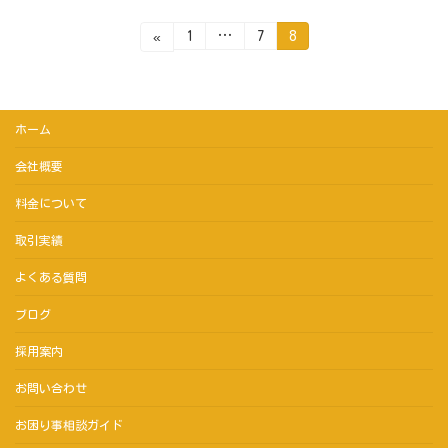
投
固
固
固
1
…
7
8
«
定
定
定
ペ
ペ
ペ
稿
ー
ー
ー
ジ
ジ
ジ
の
ホーム
ペ
会社概要
ー
ジ
料金について
送
取引実績
り
よくある質問
ブログ
採用案内
お問い合わせ
お困り事相談ガイド