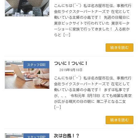
こんにちは(^-^) 私は名古屋市在住、事務代行
会社ライクスターパートナーズで 在宅として
働いている主婦の小島です！ 先週の日曜日に
東京ビックサイトで行われていた 東京モータ
ーショーに家族で行ってきました！ 入る前か
らと […]
続きを読む
ついに！ついに！
スタッフ日記
2019年9月10日
こんにちは(^-^) 私は名古屋市在住、事務代行
会社ライクスターパートナーズで 在宅として
働いている主婦の小島です！ まずは私事です
が、、、 令和元年 8月18日 とても綺麗な青空
が広がる晴天の日の朝に 第二子となる二女
[…]
続きを読む
次は台風！？
スタッフ日記