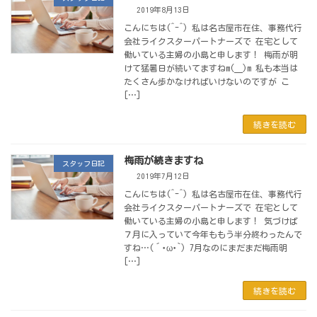
2019年8月13日
こんにちは(^-^) 私は名古屋市在住、事務代行
会社ライクスターパートナーズで 在宅として
働いている主婦の小島と申します！ 梅雨が明
けて猛暑日が続いてますねm(__)m 私も本当は
たくさん歩かなければいけないのですが こ
[…]
続きを読む
梅雨が続きますね
スタッフ日記
2019年7月12日
こんにちは(^-^) 私は名古屋市在住、事務代行
会社ライクスターパートナーズで 在宅として
働いている主婦の小島と申します！ 気づけば
７月に入っていて今年ももう半分終わったんで
すね…(´･ω･`) 7月なのにまだまだ梅雨明
[…]
続きを読む