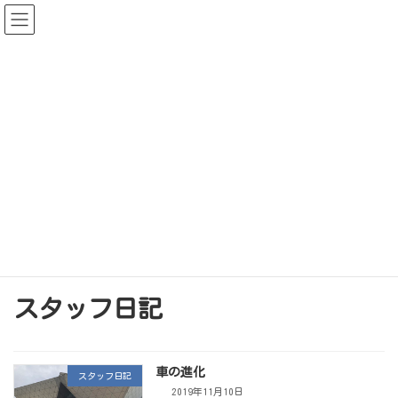
コ
ナ
ン
ビ
テ
ゲ
ン
ー
ツ
シ
へ
ョ
ス
ン
キ
に
ッ
移
プ
動
ブログ
ホーム
ブログ
スタッフ日記
スタッフ日記
車の進化
スタッフ日記
2019年11月10日