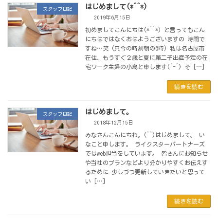
はじめまして(*^^*)
スタッフ日記
2019年6月15日
初めましてこんにちは(*^^*) と言ってもこん
にちはではなくおはようございますの 時間で
すね…笑 (只今の時刻朝の6時) 私は名古屋市
在住、もうすぐ２歳と夏に第二子出産予定の在
宅ワーク主婦の小島と申します(^-^) そ […]
続きを読む
はじめまして。
スタッフ日記
2018年12月15日
みなさんこんにちわ。(^^)はじめまして。 い
なこと申します。 ライクスターパートナーズ
ではweb担当をしています。 皆さんにお知らせ
や当社のプランなどより分かりやすくお伝えす
るために 少しづつ更新していきたいと思って
い […]
続きを読む