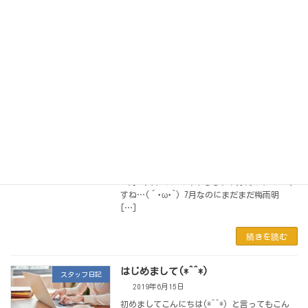
働いている主婦の小島と申します！ 梅雨が明
けて猛暑日が続いてますねm(__)m 私も本当は
たくさん歩かなければいけないのですが こ
[…]
続きを読む
梅雨が続きますね
スタッフ日記
2019年7月12日
こんにちは(^-^) 私は名古屋市在住、事務代行
会社ライクスターパートナーズで 在宅として
働いている主婦の小島と申します！ 気づけば
７月に入っていて今年ももう半分終わったんで
すね…(´･ω･`) 7月なのにまだまだ梅雨明
[…]
続きを読む
はじめまして(*^^*)
スタッフ日記
2019年6月15日
初めましてこんにちは(*^^*) と言ってもこん