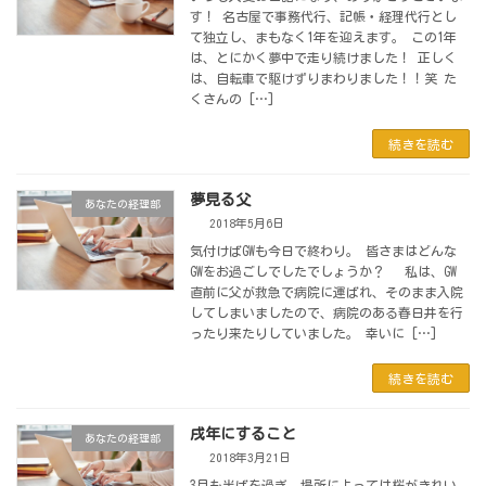
す！ 名古屋で事務代行、記帳・経理代行とし
て独立し、まもなく1年を迎えます。 この1年
は、とにかく夢中で走り続けました！ 正しく
は、自転車で駆けずりまわりました！！笑 た
くさんの […]
続きを読む
夢見る父
あなたの経理部
2018年5月6日
気付けばGWも今日で終わり。 皆さまはどんな
GWをお過ごしでしたでしょうか？ 私は、GW
直前に父が救急で病院に運ばれ、そのまま入院
してしまいましたので、病院のある春日井を行
ったり来たりしていました。 幸いに […]
続きを読む
戌年にすること
あなたの経理部
2018年3月21日
3月も半ばを過ぎ、場所によっては桜がきれい