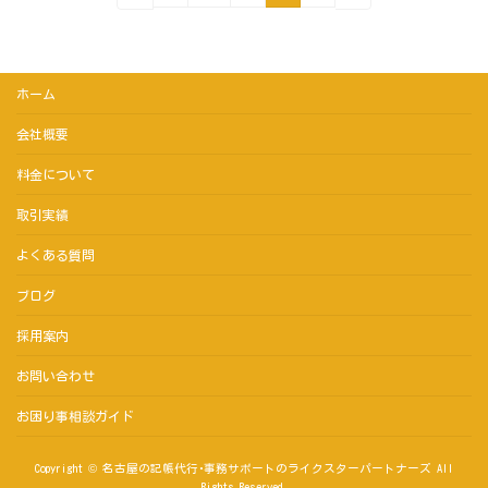
定
定
定
定
ペ
ペ
ペ
ペ
稿
ー
ー
ー
ー
ジ
ジ
ジ
ジ
の
ホーム
ペ
会社概要
ー
ジ
料金について
送
取引実績
り
よくある質問
ブログ
採用案内
お問い合わせ
お困り事相談ガイド
Copyright © 名古屋の記帳代行･事務サポートのライクスターパートナーズ All
Rights Reserved.