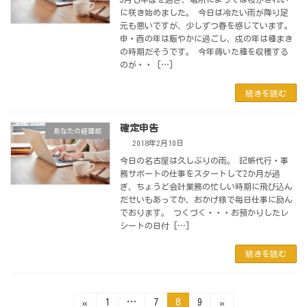
に咲き始めました。 今日は冷たい雨が降り足
元も悪いですが、少しずつ春を感じています。
申・酉の年は賑やかに過ごし、戌の年は種まき
の時期だそうです。 今年蒔いた種を収穫する
のが・・ […]
続きを読む
確定申告
あなたの経理部
2018年2月10日
今日の名古屋は久しぶりの雨。 記帳代行・事
務サポートの仕事をスタートして2か月が過
ぎ、ちょうど会計業務の忙しい時期に飛び込ん
だせいもあってか、おかげ様で毎日仕事に励ん
でおります。 つくづく・・・お預かりしたレ
シートの日付 […]
続きを読む
投
固
固
固
固
1
…
7
8
9
«
»