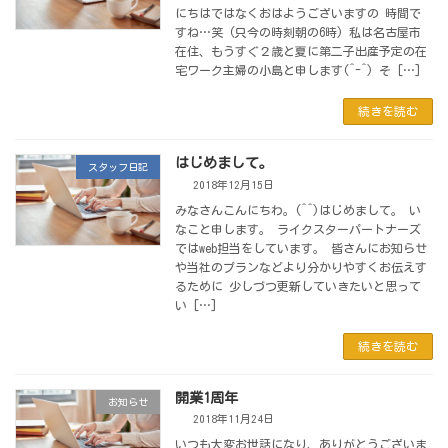
にちはではなくおはようございますの 時間で
すね…笑 (只今の時刻朝の6時) 私は名古屋市
在住、もうすぐ２歳と夏に第二子出産予定の在
宅ワーク主婦の小島と申します(^-^) そ […]
続きを読む
はじめまして。
スタッフ日記
2018年12月15日
みなさんこんにちわ。(^^)はじめまして。 い
なこと申します。 ライクスターパートナーズ
ではweb担当をしています。 皆さんにお知らせ
や当社のプランなどより分かりやすくお伝えす
るために 少しづつ更新していきたいと思って
い […]
続きを読む
開業1周年
お知らせ
2018年11月24日
いつも大変お世話になり、ありがとうございま